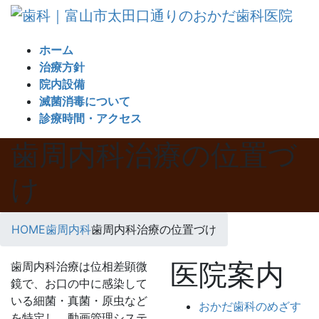
コ
ナ
ン
ビ
テ
ゲ
ホーム
ン
ー
治療方針
ツ
シ
院内設備
へ
ョ
滅菌消毒について
ス
ン
診療時間・アクセス
キ
に
歯周内科治療の位置づ
ッ
移
プ
動
け
HOME
歯周内科
歯周内科治療の位置づけ
医院案内
歯周内科治療は位相差顕微
鏡で、お口の中に感染して
いる細菌・真菌・原虫など
おかだ歯科のめざす
を特定し、動画管理システ