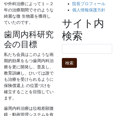
や外科治療によって１～２
院長プロフィール
年の治療期間でそのような
個人情報保護方針
綺麗な微 生物叢を獲得し
サイト内
ていたのです。
歯周内科研究
検索
会の目標
検
索:
私たち会員はこのような画
期的効果をもつ歯周内科治
療を更に開発し、普及し、
教育訓練し、ひいては誰で
も治療を受けられるように
保険償還上 の位置づけを
確立することを目指してい
ます。
歯周内科治療は位相差顕微
鏡・動画管理システムを有