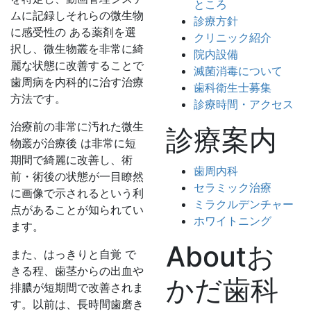
ところ
ムに記録しそれらの微生物
診療方針
に感受性の ある薬剤を選
クリニック紹介
択し、微生物叢を非常に綺
院内設備
麗な状態に改善することで
滅菌消毒について
歯周病を内科的に治す治療
歯科衛生士募集
方法です。
診療時間・アクセス
治療前の非常に汚れた微生
診療案内
物叢が治療後 は非常に短
期間で綺麗に改善し、術
歯周内科
前・術後の状態が一目瞭然
セラミック治療
に画像で示されるという利
ミラクルデンチャー
点があることが知られてい
ホワイトニング
ます。
Aboutお
また、はっきりと自覚 で
きる程、歯茎からの出血や
かだ歯科
排膿が短期間で改善されま
す。以前は、長時間歯磨き