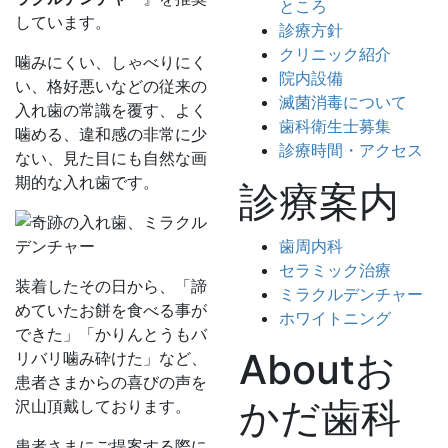
ところ
しています。
診療方針
クリニック紹介
噛みにくい、しゃべりにく
院内設備
い、格好悪いなどの従来の
滅菌消毒について
入れ歯の常識を覆す、よく
歯科衛生士募集
噛める、違和感の非常に少
診療時間・アクセス
ない、見た目にも自然な画
期的な入れ歯です。
診療案内
歯周内科
セラミック治療
装着したその日から、「諦
ミラクルデンチャー
めていたお餅を食べる事が
ホワイトニング
できた」「かりんとうもバ
Aboutお
リバリ噛み砕けた」など、
患者さまからの喜びの声を
かだ歯科
沢山頂戴しております。
患者さまにご提案する際に