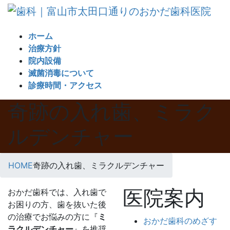
コ
ナ
ン
ビ
テ
ゲ
ホーム
ン
ー
治療方針
ツ
シ
院内設備
へ
ョ
滅菌消毒について
ス
ン
診療時間・アクセス
キ
に
奇跡の入れ歯、ミラク
ッ
移
プ
動
ルデンチャー
HOME
奇跡の入れ歯、ミラクルデンチャー
医院案内
おかだ歯科では、入れ歯で
お困りの方、歯を抜いた後
の治療でお悩みの方に『
ミ
おかだ歯科のめざす
ラクルデンチャー
』を推奨